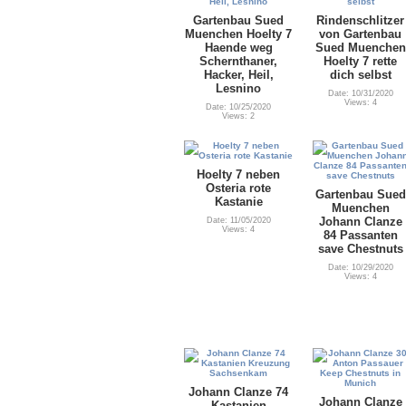
Gartenbau Sued
Rindenschlitzer
Muenchen Hoelty 7
von Gartenbau
Haende weg
Sued Muenchen
Schernthaner,
Hoelty 7 rette
Hacker, Heil,
dich selbst
Lesnino
Date: 10/31/2020
Views: 4
Date: 10/25/2020
Views: 2
Hoelty 7 neben
Osteria rote
Gartenbau Sued
Kastanie
Muenchen
Johann Clanze
Date: 11/05/2020
Views: 4
84 Passanten
save Chestnuts
Date: 10/29/2020
Views: 4
Johann Clanze 74
Johann Clanze
Kastanien