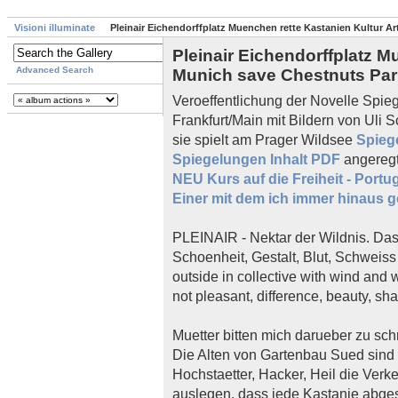
Visioni illuminate
Pleinair Eichendorffplatz Muenchen rette Kastanien Kultur A
Pleinair Eichendorffplatz M
Advanced Search
Munich save Chestnuts Pari
Veroeffentlichung der Novelle Spi
Frankfurt/Main mit Bildern von Uli 
sie spielt am Prager Wildsee
Spieg
Spiegelungen Inhalt PDF
angeregt
NEU Kurs auf die Freiheit - Portu
Einer mit dem ich immer hinaus 
PLEINAIR - Nektar der Wildnis. Das L
Schoenheit, Gestalt, Blut, Schweiss
outside in collective with wind and 
not pleasant, difference, beauty, sha
Muetter bitten mich darueber zu schr
Die Alten von Gartenbau Sued sind w
Hochstaetter, Hacker, Heil die Verke
auslegen, dass jede Kastanie abges