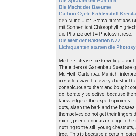
Die Sprache der Baeume
Die Macht der Baeume
Carbon Cycle Kohlenstoff Kreisla
den Mund = lat. Stoma nimmt das Bl
mit Sonnenlicht Chlorophyll = griech.
die Pflanze geht = Photosynthese.
Die Welt der Bakterien NZZ
Lichtquanten starten die Photos
Mothers please me to writing about
The elders of Gartenbau Sued are go
Mr. Heil, Gartenbau Munich, interpret
in such a way that every chestnut tr
conspicuous to them and bought cons
deliberately selective, because ther
knowledge of the expert opinions. 
dots, slash the bark and the bosses 
themselves do not get their fingers d
miner, pseudomonas or fungi in the 
nothing to the still young chestnuts, 
tree. This is because a certain logica