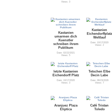
Views: 3
Kastanien
Kastanien
Eichendorffplat
umarmen dich
Weltlauf
Kuenstler
Date: 10/17/2020
schreiben ihrem
Views: 2
Publikum
Date: 02/22/2021
Views: 5
letzte Kastanien
Tetschen Elbe
Eichendorff Platz
Decin Labe
Date: 10/17/2020
Date: 06/23/2026
Views: 3
Views: 7
Aranjuez Plaza
Café Tristan
Eliptica
Toledo