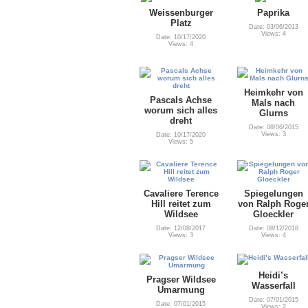
Weissenburger
Paprika
Platz
Date: 03/06/2013
Views: 4
Date: 10/17/2020
Views: 4
Heimkehr von
Pascals Achse
Mals nach
worum sich alles
Glurns
dreht
Date: 08/06/2015
Views: 3
Date: 10/17/2020
Views: 5
Cavaliere Terence
Spiegelungen
Hill reitet zum
von Ralph Roge
Wildsee
Gloeckler
Date: 12/08/2017
Date: 08/12/2018
Views: 3
Views: 4
Heidi’s
Pragser Wildsee
Wasserfall
Umarmung
Date: 07/01/2015
Date: 07/01/2015
Views: 2