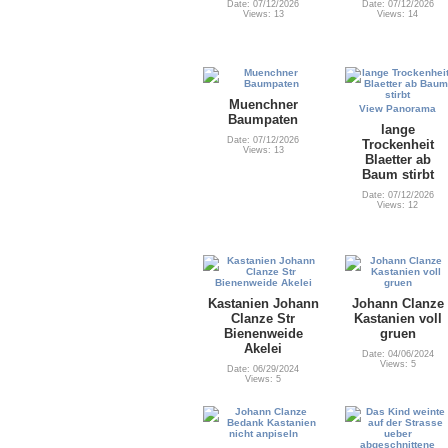
Date: 07/12/2026
Date: 07/12/2026
Views: 13
Views: 14
Muenchner
View Panorama
Baumpaten
lange
Date: 07/12/2026
Trockenheit
Views: 13
Blaetter ab
Baum stirbt
Date: 07/12/2026
Views: 12
Kastanien Johann
Johann Clanze
Clanze Str
Kastanien voll
Bienenweide
gruen
Akelei
Date: 04/06/2024
Views: 5
Date: 06/29/2024
Views: 5