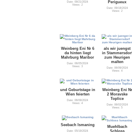
Perigueux
Date: 09/21/2024
Views: 2
Date: 09/18/2024
Views: 2
Weinberg Eni Nr 6
als wir juengst
da hinten liegt
in Stammersdor
Mahrburg Maribor
zum Heurigen
malten
Date: 06/05/2024
Views: 3
Date: 06/09/2024
Views: 4
und Geburtstage in
Weinberg Eni N
Wien feierten
2 Moravske
Toplice
Date: 06/09/2024
Views: 4
Date: 06/02/2024
Views: 5
Seebach Ismaning
Muehlbach
Schloss
Date: 05/19/2024