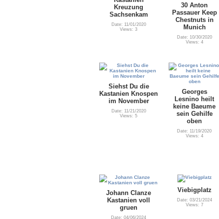
30 Anton
Kreuzung
Passauer Keep
Sachsenkam
Chestnuts in
Date: 11/01/2020
Munich
Views: 3
Date: 10/30/2020
Views: 4
Siehst Du die
Georges
Kastanien Knospen
Lesnino heilt
im November
keine Baeume
Date: 11/21/2020
sein Gehilfe
Views: 5
oben
Date: 11/19/2020
Views: 4
Viebigplatz
Johann Clanze
Kastanien voll
Date: 03/21/2024
Views: 7
gruen
Date: 04/06/2024