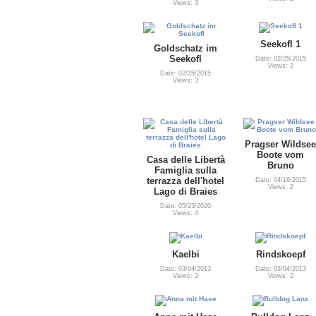
Views: 3
Seekofl 1
Goldschatz im
Seekofl
Date: 02/25/2015
Views: 2
Date: 02/25/2015
Views: 3
Pragser Wildsee
Boote vom
Casa delle Libertà
Bruno
Famiglia sulla
terrazza dell'hotel
Date: 04/16/2015
Views: 2
Lago di Braies
Date: 05/23/2020
Views: 4
Kaelbi
Rindskoepf
Date: 03/04/2013
Date: 03/04/2013
Views: 2
Views: 2