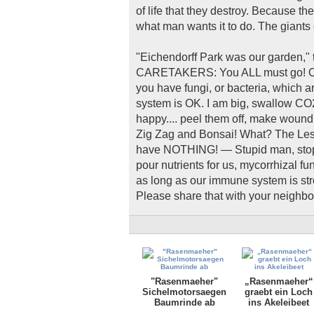
of life that they destroy. Because th
what man wants it to do. The giants 
"Eichendorff Park was our garden,
CARETAKERS: You ALL must go! Order
you have fungi, or bacteria, which 
system is OK. I am big, swallow CO
happy.... peel them off, make wou
Zig Zag and Bonsai! What? The Le
have NOTHING! — Stupid man, stop y
pour nutrients for us, mycorrhizal fu
as long as our immune system is str
Please share that with your neighb
"Rasenmaeher"
„Rasenmaeher“
Sichelmotorsaegen
graebt ein Loch
Baumrinde ab
ins Akeleibeet