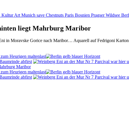
n Kultur Art Munich save Chestnuts Paris Bosnien Pragser Wildsee Berl
hinten liegt Mahrburg Maribor
ni in Moravske Gorice nach Maribor… Aquarell auf Fedrigoni Karton
last
first
last
first