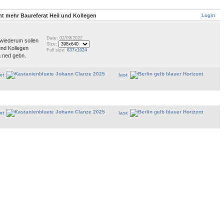
Login
ht mehr Baureferat Heil und Kollegen
Date: 02/09/2022
e wiederum sollen
Size:
und Kollegen
Full size:
637x1024
a ned gebn.
xt
last
xt
last