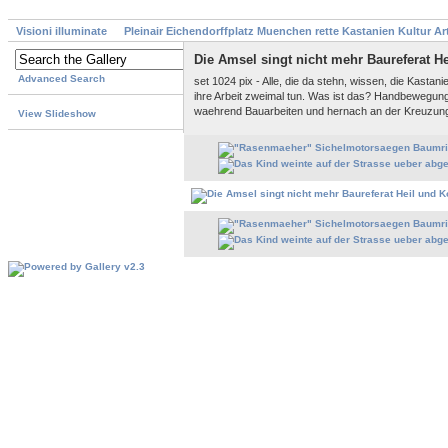
Visioni illuminate
Pleinair Eichendorffplatz Muenchen rette Kastanien Kultur A
Die Amsel singt nicht mehr Baureferat H
Advanced Search
set 1024 pix - Alle, die da stehn, wissen, die Kasta
ihre Arbeit zweimal tun. Was ist das? Handbewegung
waehrend Bauarbeiten und hernach an der Kreuzung 
View Slideshow