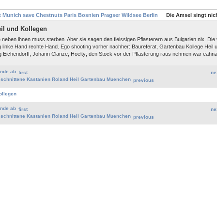
rt Munich save Chestnuts Paris Bosnien Pragser Wildsee Berlin
Die Amsel singt nic
eil und Kollegen
nie neben ihnen muss sterben. Aber sie sagen den fleissigen Pflasterern aus Bulgarien nix. Di
 linke Hand rechte Hand. Ego shooting vorher nachher: Baureferat, Gartenbau Kollege Heil 
Eichendorff, Johann Clanze, Hoelty; den Stock vor der Pflasterung raus nehmen war eahn
first
ne
previous
first
ne
previous