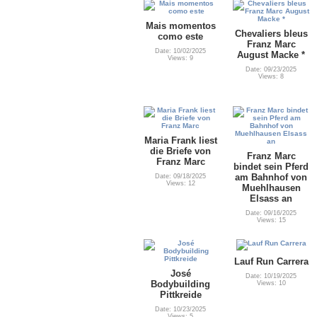
Mais momentos
Chevaliers bleus
como este
Franz Marc
Date: 10/02/2025
August Macke *
Views: 9
Date: 09/23/2025
Views: 8
Maria Frank liest
die Briefe von
Franz Marc
Franz Marc
bindet sein Pferd
am Bahnhof von
Date: 09/18/2025
Views: 12
Muehlhausen
Elsass an
Date: 09/16/2025
Views: 15
Lauf Run Carrera
José
Date: 10/19/2025
Bodybuilding
Views: 10
Pittkreide
Date: 10/23/2025
Views: 5