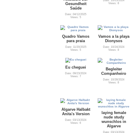
Date: 10/05/2024
Gesundheit
Views: 8
Saúde
Date: 04/12/2025
Views: 5
Quadro Vamos
Vamos a la playa
para praia
Dionysos
Date: 11/20/2025
Date: 10/24/2024
Views: 5
Views: 8
Eu cheguei
Begleiter
Companheiro
Date: 09/23/2024
Views: 7
Date: 10/28/2024
Views: 8
Algarve Halbakt
laying female
Anita's Version
nude study
Date: 03/13/2024
wunschlos in
Views: 6
Algarve
Date: 03/13/2024