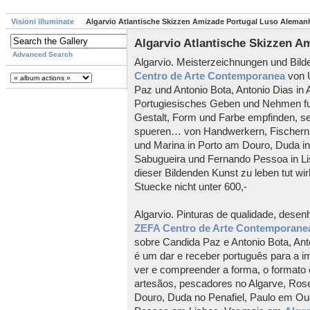
Visioni illuminate
Algarvio Atlantische Skizzen Amizade Portugal Luso Aleman
Algarvio Atlantische Skizzen 
Advanced Search
Algarvio. Meisterzeichnungen und Bild
Centro de Arte Contemporanea
von U
Paz und Antonio Bota, Antonio Dias in
Portugiesisches Geben und Nehmen fu
Gestalt, Form und Farbe empfinden, se
spueren… von Handwerkern, Fischern in
und Marina in Porto am Douro, Duda in 
Sabugueira und Fernando Pessoa in L
dieser Bildenden Kunst zu leben tut wi
Stuecke nicht unter 600,-
Algarvio. Pinturas de qualidade, desen
ZEFA Centro de Arte Contemporane
sobre Candida Paz e Antonio Bota, Anto
é um dar e receber português para a i
ver e compreender a forma, o format
artesãos, pescadores no Algarve, Rose 
Douro, Duda no Penafiel, Paulo em O