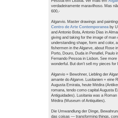
Pessoa em Lisboa. Ver mais em
Algar
verdadeiramente maravilhoso. Mas n
600,-
Algarvio. Master drawings and painting
Centro de Arte Contemporanea
by Ul
and Antonio Bota, Antonio Dias in Almanc
giving and taking for the image of man 
understanding shape, form and color, 
fishermen in the Algarve, about Rose in
Porto, Douro, Duda in Penafiel, Paulo 
Fernando Pessoa in Lisbon. See more
wonderful. But don't sell my pieces for 
Algarvio = Bewohner, Liebling der Algar
amante do Algarve. Lusitanien = eine 
Augusta Emirata, heute Médira (Antike
romana, tendo como capital Augusta E
Antiguidades). Lusitania was a Roman p
Médira (Museum of Antiquities).
Die Umwandlung der Dinge, Bewahrun
das coisas — transforming things, co