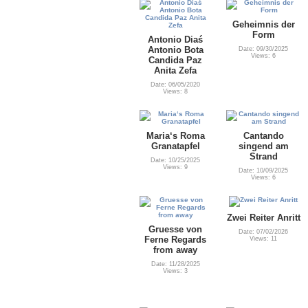
Geheimnis der
Form
Antonio Diaś
Antonio Bota
Date: 09/30/2025
Views: 6
Candida Paz
Anita Zefa
Date: 06/05/2020
Views: 8
Maria‘s Roma
Cantando
Granatapfel
singend am
Strand
Date: 10/25/2025
Views: 9
Date: 10/09/2025
Views: 6
Zwei Reiter Anritt
Gruesse von
Date: 07/02/2026
Ferne Regards
Views: 11
from away
Date: 11/28/2025
Views: 3