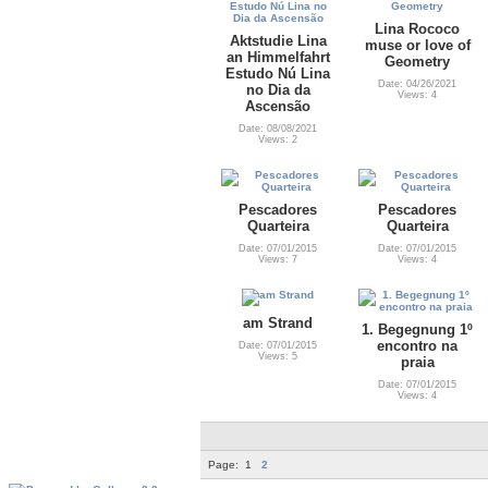
Lina Rococo
Aktstudie Lina
muse or love of
an Himmelfahrt
Geometry
Estudo Nú Lina
Date: 04/26/2021
no Dia da
Views: 4
Ascensão
Date: 08/08/2021
Views: 2
Pescadores
Pescadores
Quarteira
Quarteira
Date: 07/01/2015
Date: 07/01/2015
Views: 7
Views: 4
am Strand
1. Begegnung 1º
encontro na
Date: 07/01/2015
Views: 5
praia
Date: 07/01/2015
Views: 4
Page:
1
2