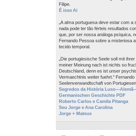
Filipe.
É isso Ai
„A alma portuguesa deve estar com a s
nada pode ter tão férteis resultados c
que, por ser nossa análoga psíquica, no
Fernando Pessoa sobre a misteriosa a
tecido temporal.
„Die portugiesische Seele soll mit ihr
meiner Meinung nach ist nichts so fruch
Deutschland, denn es ist unser psychi
Vermaechtnis weiter fuehrt.“ Fernando
Seelenverwandtschaft von Portugiesen
Segredos da História Luso—Alemã—
Germanischen Geschichte PDF
Roberto Carlos e Camila Pitanga
Seu Jorge e Ana Carolina
Jorge + Mateus