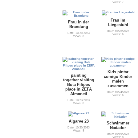
Views: 7
Frau im
Frau in der
Liegestuhl
Brandung
Date: 10/26/2023
Date: 10/29/2023
Views: 6
Views: 8
Kids pintar
painting
comigo Kinder
together visiting
malen
Bota Filipes
zusammen
place in ZEFA
Date: 10/24/2023
Almancil
Views: 6
Date: 10/23/2023
Views: 8
Algarve 23
Schwimmer
Nadador
Date: 10/20/2023
Views: 8
Date: 10/19/2023
Views: 8