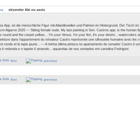
ha
sitzender Akt nu assis
s App. ist die menschliche Figur mit Atlantikwellen und Palmen im Hintergrund. Der Tisch ist
 cm Algarve 2025 — Sitting female nude. My last painting in Sen. Castros app. is the human fig
 round and the carpet yellow… I'm your Venus, I'm your fire, it's your desire... watercolors 
inture dans l'appartement du sénateur Castro représente une silhouette humaine avec les 
e est ronde et le tapis jaune... — A minha última pintura no apartamento do senador Castro é 
 é redonda e o tapete é amarelo... aquarelas de nus sentados em cartolina Fedrigoni
first
previous
first
previous