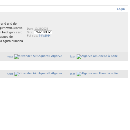
Login
 rund und der
ure with Atlantic
Date: 10/28/2025
on Fedrigoni card
Size:
Full size:
744x1024
vagues de
uma figura humana
next
last
next
last