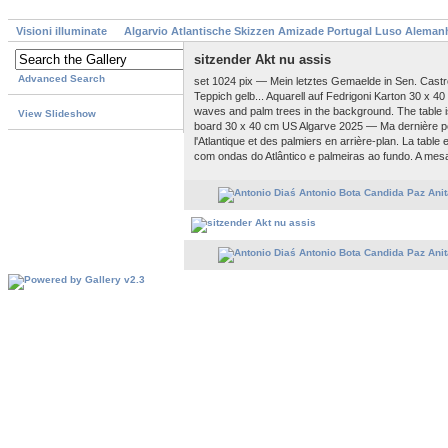
Visioni illuminate
Algarvio Atlantische Skizzen Amizade Portugal Luso Aleman
sitzender Akt nu assis
Advanced Search
set 1024 pix — Mein letztes Gemaelde in Sen. Castro
Teppich gelb... Aquarell auf Fedrigoni Karton 30 x 40
waves and palm trees in the background. The table is
View Slideshow
board 30 x 40 cm US Algarve 2025 — Ma dernière pe
l'Atlantique et des palmiers en arrière-plan. La tabl
com ondas do Atlântico e palmeiras ao fundo. A mesa