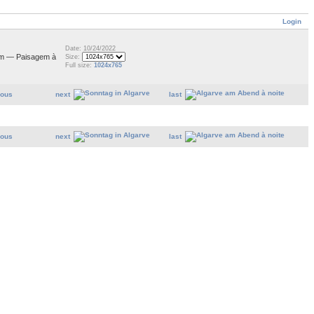
Login
Date: 10/24/2022
 cm — Paisagem à
Size:
Full size:
1024x765
ious
next
last
ious
next
last