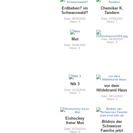
Erdbeben? im
Chemiker K.
Schwarzwald?
Tandern
Date: 06/30/2024
Date: 07/03/2015
Views: 5
Views: 7
Mut
Date: 04/29/2016
Views: 9
Date: 04/26/2016
Views: 6
Nik 3
vor dem
Hildebrand Haus
Date: 11/13/2016
Views: 7
Date: 04/12/2023
Views: 5
Eishockey
Bildnis der
freier Mut
Schweizer
Date: 02/19/2019
Familie jetzt
Views: 6