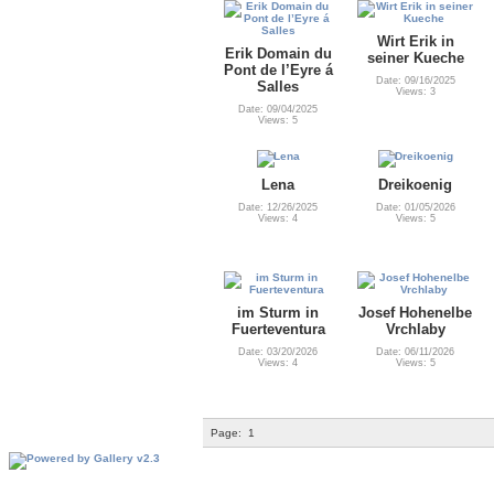
Wirt Erik in
Erik Domain du
seiner Kueche
Pont de l’Eyre á
Date: 09/16/2025
Salles
Views: 3
Date: 09/04/2025
Views: 5
Lena
Dreikoenig
Date: 12/26/2025
Date: 01/05/2026
Views: 4
Views: 5
im Sturm in
Josef Hohenelbe
Fuerteventura
Vrchlaby
Date: 03/20/2026
Date: 06/11/2026
Views: 4
Views: 5
Page:
1