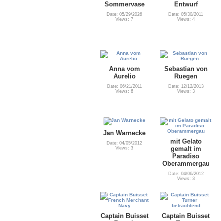
Sommervase
Entwurf
Date: 05/29/2026
Date: 05/30/2011
Views: 7
Views: 4
Anna vom
Sebastian von
Aurelio
Ruegen
Date: 06/21/2011
Date: 12/12/2013
Views: 6
Views: 3
Jan Warnecke
mit Gelato
Date: 04/05/2012
gemalt im
Views: 3
Paradiso
Oberammergau
Date: 04/06/2012
Views: 3
Captain Buisset
Captain Buisset