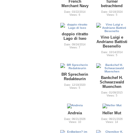
French
Turner
Merchant Navy
betrachtend
Date: 03/22/2014
Date: 02/18/2024
Views: 6
Views: 5
doppio ritratto
Vino Luigi e
Lago di Iseo
Andriano Battisti
Date: 09/24/2014
Besenello
Views: 7
Date: 10/14/2014
Views: 5
BR Sprecherin
Bankchef H.
Redakteurin
Schwarzwald
Date: 12/19/2020
Muenchen
Views: 5
Date: 01/09/2015
Views: 5
Andreia
Heller Mut
Date: 06/21/2026
Date: 06/21/2026
Views: 10
Views: 14