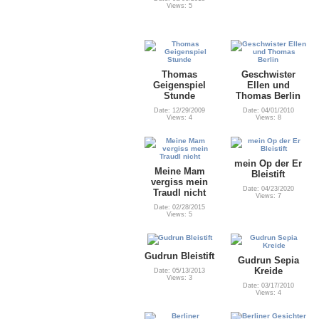
Views: 5
Thomas
Geschwister
Geigenspiel
Ellen und
Stunde
Thomas Berlin
Date: 12/29/2009
Date: 04/01/2010
Views: 4
Views: 8
mein Op der Er
Meine Mam
Bleistift
vergiss mein
Date: 04/23/2020
Traudl nicht
Views: 7
Date: 02/28/2015
Views: 5
Gudrun Bleistift
Gudrun Sepia
Kreide
Date: 05/13/2013
Views: 3
Date: 03/17/2010
Views: 4