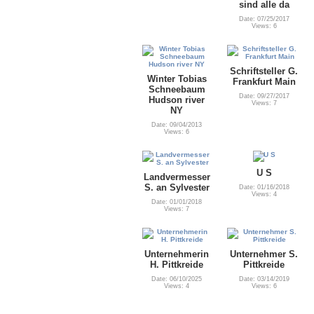
sind alle da
Date: 07/25/2017
Views: 6
Schriftsteller G.
Winter Tobias
Frankfurt Main
Schneebaum
Date: 09/27/2017
Hudson river
Views: 7
NY
Date: 09/04/2013
Views: 6
U S
Landvermesser
S. an Sylvester
Date: 01/16/2018
Views: 4
Date: 01/01/2018
Views: 7
Unternehmerin
Unternehmer S.
H. Pittkreide
Pittkreide
Date: 06/10/2025
Date: 03/14/2019
Views: 4
Views: 6