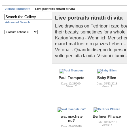
Visioni illuminate
Live portraits ritratti di vita
Live portraits ritratti di vita
Advanced Search
Live drawings on Fedrigoni card boa
their beauty, sometimes for a whole 
Karton Verona - Wenn ich Menschen z
manchmal fuer ein ganzes Leben. - D
Verona. - Quando disegno le persone
volte per tutta la vita. Visioni illumin
Paul Trompete
Baby Ellen
Date: 12/28/2024
Date: 05/13/2013
Views: 7
Views: 3
wat machste
Berliner Pflanze
nu?
Date: 08/06/2018
Views: 7
Date: 08/06/2018