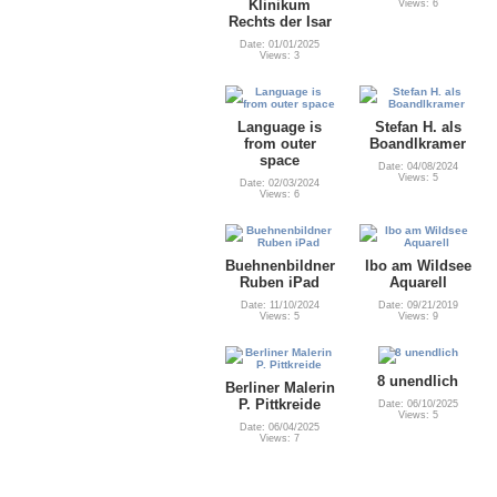
Klinikum
Views: 6
Rechts der Isar
Date: 01/01/2025
Views: 3
Language is
Stefan H. als
from outer
Boandlkramer
space
Date: 04/08/2024
Views: 5
Date: 02/03/2024
Views: 6
Buehnenbildner
Ibo am Wildsee
Ruben iPad
Aquarell
Date: 11/10/2024
Date: 09/21/2019
Views: 5
Views: 9
8 unendlich
Berliner Malerin
P. Pittkreide
Date: 06/10/2025
Views: 5
Date: 06/04/2025
Views: 7