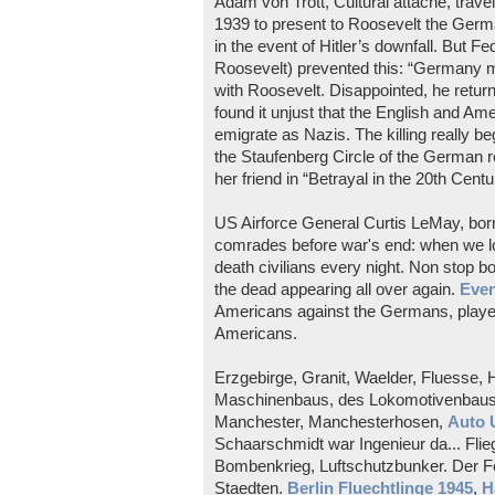
Adam von Trott, Cultural attaché, trave
1939 to present to Roosevelt the Germ
in the event of Hitler’s downfall. But F
Roosevelt) prevented this: “Germany mu
with Roosevelt. Disappointed, he retur
found it unjust that the English and 
emigrate as Nazis. The killing really b
the Staufenberg Circle of the German r
her friend in “Betrayal in the 20th Centu
US Airforce General Curtis LeMay, born
comrades before war's end: when we l
death civilians every night. Non stop 
the dead appearing all over again.
Even
Americans against the Germans, playe
Americans.
Erzgebirge, Granit, Waelder, Fluesse,
Maschinenbaus, des Lokomotivenbaus, 
Manchester, Manchesterhosen,
Auto 
Schaarschmidt war Ingenieur da... Fli
Bombenkrieg, Luftschutzbunker. Der Fe
Staedten.
Berlin Fluechtlinge 1945
,
H