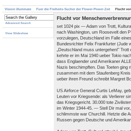
Visioni illuminate
Fuer die Freiheits-Sucher der Flower-Power-Zeit
Flucht vo
Flucht vor Menschenverbrennu
Advanced Search
set 1024 pix — Adam von Trott, Kultura
nach Washington, um Roosevelt den P
View Slideshow
vorzulegen, Deutschland im Falle eines
Bundesrichter Felix Frankfurter (Jude 
„Deutschland muss untergehen!" Trott d
kehrte er im Mai 1940 ueber Tokio nach
dass Englaender und Amerikaner ALLE D
Nazis beschimpften. Das Toeten ging ri
zusammen mit dem Staufenberg Kreis d
ueber ihren Freund schreibt Margret Bo
US Airforce General Curtis LeMay, ge
Leuten vor Kriegsende: als Verlierer s
das Kriegsgericht. 30.000 tote Zivilis
im Winter 1944-45. — Stell Dir mal vor,
schlimmste war Churchill. Hetzte die A
Russen gegen Deutsche und Amerikan