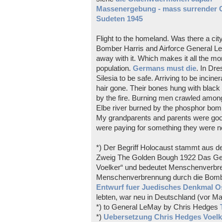
Massenergebung - mass surrender 
Sudeten 1945
Flight to the homeland. Was there a ci
Bomber Harris and Airforce General L
away with it. Which makes it all the m
population.
Germans must die
. In Dr
Silesia to be safe. Arriving to be incine
hair gone. Their bones hung with black 
by the fire. Burning men crawled among
Elbe river burned by the phosphor bombs
My grandparents and parents were good
were paying for something they were no
*) Der Begriff Holocaust stammt aus
Zweig The Golden Bough 1922 Das Geh
Voelker“ und bedeutet Menschenverbren
Menschenverbrennung durch die Bomber.
Entwurf fuer Juedisches Denkmal Os
lebten, war neu in Deutschland (vor Mau
*) to General LeMay by Chris Hedges
*)
Uebersetzung Chris Hedges Voelk