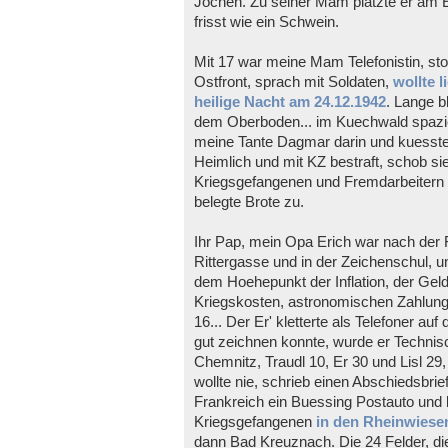
Jochen. Zu seiner Mam platzte er am E
frisst wie ein Schwein.
Mit 17 war meine Mam Telefonistin, st
Ostfront, sprach mit Soldaten,
wollte l
heilige Nacht am 24.12.1942
. Lange b
dem Oberboden... im Kuechwald spazie
meine Tante Dagmar darin und kuesst
Heimlich und mit KZ bestraft, schob si
Kriegsgefangenen und Fremdarbeitern
belegte Brote zu.
Ihr Pap, mein Opa Erich war nach der F
Rittergasse und in der Zeichenschul, u
dem Hoehepunkt der Inflation, der Ge
Kriegskosten, astronomischen Zahlung
16... Der Er' kletterte als Telefoner au
gut zeichnen konnte, wurde er Technis
Chemnitz, Traudl 10, Er 30 und Lisl 29
wollte nie, schrieb einen Abschiedsbrief
Frankreich ein Buessing Postauto und 
Kriegsgefangenen
in den Rheinwiese
dann Bad Kreuznach. Die 24 Felder, d