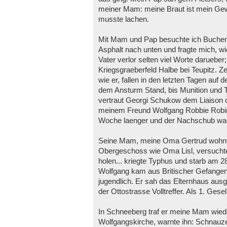
meiner Mam: meine Braut ist mein Gew
musste lachen.
Mit Mam und Pap besuchte ich Buche
Asphalt nach unten und fragte mich, w
Vater verlor selten viel Worte darueb
Kriegsgraeberfeld Halbe bei Teupitz. 
wie er, fallen in den letzten Tagen auf
dem Ansturm Stand, bis Munition und 
vertraut Georgi Schukow dem Liaison o
meinem Freund Wolfgang Robbie Robino
Woche laenger und der Nachschub w
Seine Mam, meine Oma Gertrud wohnte 
Obergeschoss wie Oma Lisl, versucht
holen... kriegte Typhus und starb am 2
Wolfgang kam aus Britischer Gefangen
jugendlich. Er sah das Elternhaus aus
der Ottostrasse Volltreffer. Als 1. Ges
In Schneeberg traf er meine Mam wiede
Wolfgangskirche, warnte ihn: Schnauze 