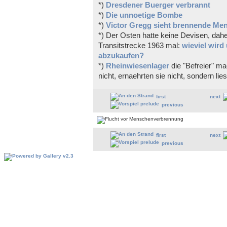
*)
Dresdener Buerger verbrannt
*)
Die unnoetige Bombe
*)
Victor Gregg sieht brennende Me
*) Der Osten hatte keine Devisen, dahe
Transitstrecke 1963 mal:
wieviel wird
abzukaufen?
*)
Rheinwiesenlager
die "Befreier" ma
nicht, ernaehrten sie nicht, sondern l
first
next
previous
first
next
previous