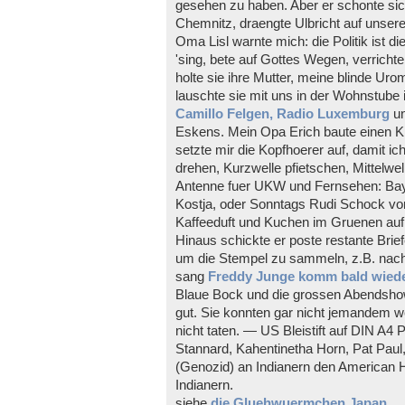
gesehen zu haben. Aber er schonte sic
Chemnitz, draengte Ulbricht auf unser
Oma Lisl warnte mich: die Politik ist di
'sing, bete auf Gottes Wegen, verricht
holte sie ihre Mutter, meine blinde U
lauschte sie mit uns in der Wohnstube 
Camillo Felgen, Radio Luxemburg
un
Eskens. Mein Opa Erich baute einen Kr
setzte mir die Kopfhoerer auf, damit ic
drehen, Kurzwelle pfietschen, Mittelwel
Antenne fuer UKW und Fernsehen: Bay
Kostja, oder Sonntags Rudi Schock v
Kaffeeduft und Kuchen im Gruenen auf
Hinaus schickte er poste restante Brief
um die Stempel zu sammeln, z.B. nach 
sang
Freddy Junge komm bald wied
Blaue Bock und die grossen Abendshow
gut. Sie konnten gar nicht jemandem we
nicht taten. — US Bleistift auf DIN A4 
Stannard, Kahentinetha Horn, Pat Pau
(Genozid) an Indianern den American H
Indianern.
siehe
die Gluehwuermchen Japan