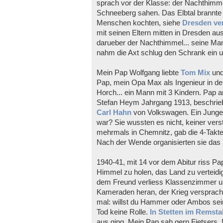
sprach vor der Klasse: der Nachthimm
Schneeberg sahen. Das Elbtal brannte wi
Menschen kochten, siehe
Dresden ve
mit seinen Eltern mitten in Dresden au
darueber der Nachthimmel... seine Mama
nahm die Axt schlug den Schrank ein 
Mein Pap Wolfgang liebte
Tom Mix
un
Pap, mein Opa Max als Ingenieur in de
Horch... ein Mann mit 3 Kindern. Pap
Stefan Heym Jahrgang 1913, beschrieb
Carl Hahn
von Volkswagen. Ein Junge 
war? Sie wussten es nicht, keiner ver
mehrmals in Chemnitz, gab die 4-Takter
Nach der Wende organisierten sie das K
1940-41, mit 14 vor dem Abitur riss P
Himmel zu holen, das Land zu verteidi
dem Freund verliess Klassenzimmer un
Kameraden heran, der Krieg versprac
mal: willst du Hammer oder Ambos sein
Tod keine Rolle.
In Stetten im Remstal
aus ging. Mein Pap sah gern Fietsers, 