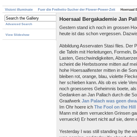
Visioni illuminate
Fuer die Freiheits-Sucher der Flower-Power-Zeit
Hoersaal 
Hoersaal Bergakademie Jan Pall
Advanced Search
Gestern stand ich noch im grossen Ho
heute ist das schon vergessen. Dazwi
View Slideshow
Abbildung Asservaten Stasi files. Der 
die Tafeln mit Herleitungen, Formeln, 
Lasten, Geschwindigkeiten, Abstuerzen
scheint die Herbstsonne mitten auf mei
hohe Hoersaalfenster mitten in die So
bleiben rot, orange, blau, violette Flec
her schieben kann. Als ob es viele Ve
noch groesseres Geheimnis boete, als d
Gedanken an Jan Pallach durch die So
Graafwerk
Jan Palach was geen dwa
Im Ohr hoere ich
The Fool on the Hill
Mann mit dem verrueckten Grinsen ganz s
verrueckt) Er hoert nicht auf sie, denn 
Yesterday I was still standing by the w