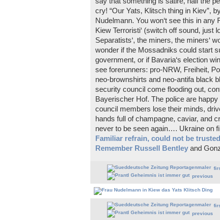
say that something is satire, half the pe
cry! “Our Yats, Klitsch thing in Kiev”, 
Nudelmann. You won‘t see this in any 
Kiew Terroristi‘ (switch off sound, just
Separatists‘, the miners, the miners‘ 
wonder if the Mossadniks could start suc
government, or if Bavaria‘s election w
see forerunners: pro-NRW, Freiheit, Pol
neo-brownshirts and neo-antifa black 
security council come flooding out, co
Bayerischer Hof. The police are happy it
council members lose their minds, driv
hands full of champagne, caviar, and cr
never to be seen again…. Ukraine on fi
Familiar refrain, could not be truste
Remember Russell Bentley
and Gonza
fir
previous
fir
previous