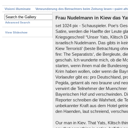
Visioni illuminate
Verwunderung des Betrachters beim Zeitung lesen—paint aft
Frau Nudelmann in Kiew das Yat
Advanced Search
set 1024 pix - Schauspieler. Poe‘s Ges
Satire, werden die Haelfte der Leute gl
View Slideshow
Kriegsgeschrei! “Unser Yats, Klitsch D
israelisch Nudelmann. Das gibts in ke
Kiew Terroristi‘ (beste Betrachtung o
fire: The Separatists‘, die Bergleute, 
geschah. Ich wunderte mich, ob die M
starten, wenn ihnen mal die Bundesregi
Krim haben wollen, oder wenn die Bayr
Vorlaeufer gibt es: pro Deutschland, pro
Pegida, getarnt als neo braune und neo 
verwirrt die Teilnehmer der Muenchner
Bayerischen Hof und verschwinden. Die 
Reporter schreiben die Wahrheit, die 
unbekannter Kraft aus dem Hotel getr
den Haenden, laut schreiend, verschw
Our man in Kiev. That Yats, Klitsch thin