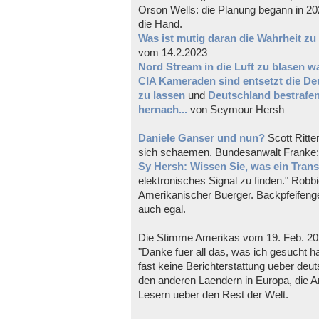
Orson Wells: die Planung begann in 2
die Hand.
Was ist mutig daran die Wahrheit z
vom 14.2.2023
Nord Stream in die Luft zu blasen wa
CIA Kameraden sind entsetzt die De
zu lassen
und
Deutschland bestrafe
hernach...
von Seymour Hersh
Daniele Ganser und nun?
Scott Ritte
sich schaemen. Bundesanwalt Franke: es
Sy Hersh: Wissen Sie, was ein Tran
elektronisches Signal zu finden." Rob
Amerikanischer Buerger. Backpfeifenge
auch egal.
Die Stimme Amerikas vom 19. Feb. 2
"Danke fuer all das, was ich gesucht ha
fast keine Berichterstattung ueber de
den anderen Laendern in Europa, die A
Lesern ueber den Rest der Welt.