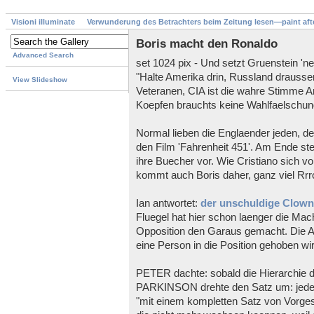
Visioni illuminate
Verwunderung des Betrachters beim Zeitung lesen—paint aft
Boris macht den Ronaldo
Advanced Search
set 1024 pix - Und setzt Gruenstein 'ne
"Halte Amerika drin, Russland drausse
View Slideshow
Veteranen, CIA ist die wahre Stimme 
Koepfen brauchts keine Wahlfaelschun
Normal lieben die Englaender jeden, de
den Film 'Fahrenheit 451'. Am Ende st
ihre Buecher vor. Wie Cristiano sich vor
kommt auch Boris daher, ganz viel Rrro
Ian antwortet:
der unschuldige Clown
Fluegel hat hier schon laenger die M
Opposition den Garaus gemacht. Die A
eine Person in die Position gehoben wird,
PETER dachte: sobald die Hierarchie da 
PARKINSON drehte den Satz um: jeder 
"mit einem kompletten Satz von Vorges