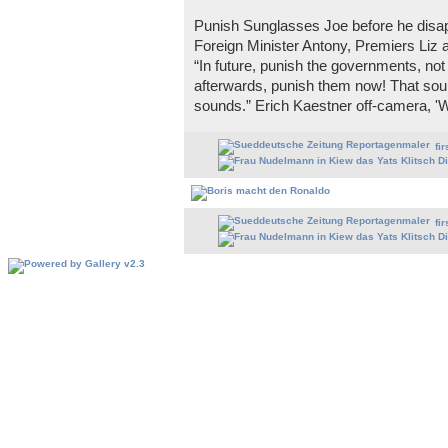
Punish Sunglasses Joe before he disap
Foreign Minister Antony, Premiers Liz a
“In future, punish the governments, no
afterwards, punish them now! That sounds
sounds.” Erich Kaestner off-camera, 'Wh
fir
fir