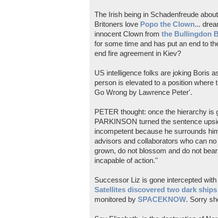
The Irish being in Schadenfreude about 
Britoners love
Popo the Clown
... dre
innocent Clown from
the Bullingdon 
for some time and has put an end to the
end fire agreement in Kiev?
US intelligence folks are joking Boris a
person is elevated to a position where 
Go Wrong by Lawrence Peter'.
PETER thought: once the hierarchy is gi
PARKINSON turned the sentence upsi
incompetent because he surrounds himse
advisors and collaborators who can no
grown, do not blossom and do not bear fru
incapable of action."
Successor Liz is gone intercepted with 
Satellites discovered two dark ship
monitored by
SPACEKNOW
. Sorry sh