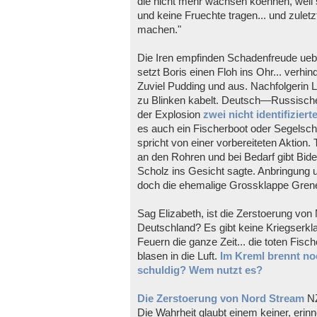
die nicht mehr wachsen koennen, weil 
und keine Fruechte tragen... und zuletz
machen."
Die Iren empfinden Schadenfreude uebe
setzt Boris einen Floh ins Ohr... verhi
Zuviel Pudding und aus. Nachfolgerin Li
zu Blinken kabelt. Deutsch—Russische
der Explosion
zwei nicht identifiziert
es auch ein Fischerboot oder Segelschif
spricht von einer vorbereiteten Aktion.
an den Rohren und bei Bedarf gibt Bid
Scholz ins Gesicht sagte. Anbringung u
doch die ehemalige Grossklappe Grenell
Sag Elizabeth, ist die Zerstoerung vo
Deutschland? Es gibt keine Kriegserkl
Feuern die ganze Zeit... die toten Fisc
blasen in die Luft.
Im Kreml brennt no
schuldig? Wem nutzt es?
Die Zerstoerung von Nord Stream
NZ
Die Wahrheit glaubt einem keiner, erin