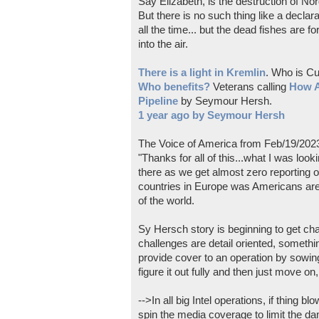
Say Elizabeth, is the destruction of N
But there is no such thing like a declara
all the time... but the dead fishes are 
into the air.
There is a light in Kremlin
. Who is Cu
Who benefits?
Veterans calling
How A
Pipeline
by Seymour Hersh.
1 year ago by Seymour Hersh
The Voice of America from Feb/19/202
"Thanks for all of this...what I was look
there as we get almost zero reporting 
countries in Europe was Americans are 
of the world.
Sy Hersch story is beginning to get c
challenges are detail oriented, something
provide cover to an operation by sowing
figure it out fully and then just move on
-->In all big Intel operations, if thing 
spin the media coverage to limit the d