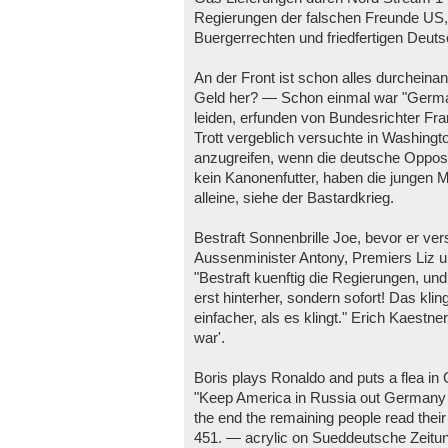
Regierungen der falschen Freunde US, U
Buergerrechten und friedfertigen Deut
An der Front ist schon alles durcheinan
Geld her? — Schon einmal war "Germa
leiden, erfunden von Bundesrichter Fr
Trott vergeblich versuchte in Washing
anzugreifen, wenn die deutsche Oppositi
kein Kanonenfutter, haben die jungen 
alleine, siehe der Bastardkrieg.
Bestraft Sonnenbrille Joe, bevor er ve
Aussenminister Antony, Premiers Liz un
"Bestraft kuenftig die Regierungen, und 
erst hinterher, sondern sofort! Das kling
einfacher, als es klingt." Erich Kaestne
war'.
Boris plays Ronaldo and puts a flea in
"Keep America in Russia out Germany 
the end the remaining people read their
451. — acrylic on Sueddeutsche Zeitu