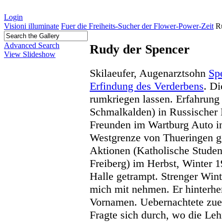
Login
Visioni illuminate
Fuer die Freiheits-Sucher der Flower-Power-Zeit
R
Advanced Search
Rudy der Spencer
View Slideshow
Skilaeufer, Augenarztsohn
Sp
Erfindung des Verderbens
. D
rumkriegen lassen. Erfahrung 
Schmalkalden) in Russischer 
Freunden im Wartburg Auto in
Westgrenze von Thueringen g
Aktionen (Katholische Stude
Freiberg) im Herbst, Winter 
Halle getrampt. Strenger Wint
mich mit nehmen. Er hinterher
Vornamen. Uebernachtete zue
Fragte sich durch, wo die Leh