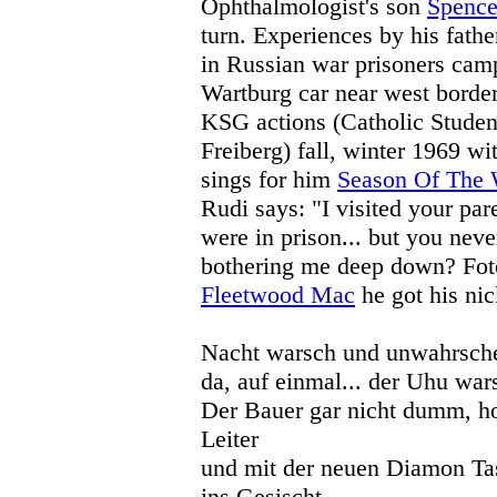
Ophthalmologist's son
Spence
turn. Experiences by his fath
in Russian war prisoners camp
Wartburg car near west border
KSG actions (Catholic Stude
Freiberg) fall, winter 1969 w
sings for him
Season Of The 
Rudi says: "I visited your pa
were in prison... but you neve
bothering me deep down? Fot
Fleetwood Mac
he got his ni
Nacht warsch und unwahrschei
da, auf einmal... der Uhu war
Der Bauer gar nicht dumm, hol
Leiter
und mit der neuen Diamon T
ins Gesischt.