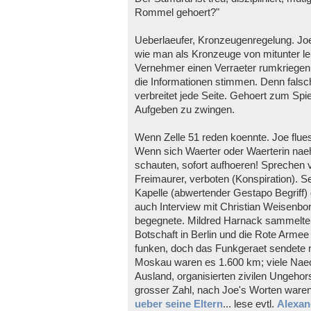
Rommel gehoert?"
Ueberlaeufer, Kronzeugenregelung. Joe
wie man als Kronzeuge von mitunter l
Vernehmer einen Verraeter rumkriegen.
die Informationen stimmen. Denn falsc
verbreitet jede Seite. Gehoert zum Sp
Aufgeben zu zwingen.
Wenn Zelle 51 reden koennte. Joe flues
Wenn sich Waerter oder Waerterin naeh
schauten, sofort aufhoeren! Sprechen ve
Freimaurer, verboten (Konspiration). 
Kapelle (abwertender Gestapo Begriff) 
auch Interview mit Christian Weisenb
begegnete. Mildred Harnack sammelte 
Botschaft in Berlin und die Rote Arme
funken, doch das Funkgeraet sendete nu
Moskau waren es 1.600 km; viele Naec
Ausland, organisierten zivilen Ungeho
grosser Zahl, nach Joe's Worten waren 
ueber seine Eltern
... lese evtl.
Alexan