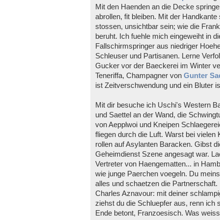
Mit den Haenden an die Decke springen
abrollen, fit bleiben. Mit der Handkant
stossen, unsichtbar sein; wie die Frank
beruht. Ich fuehle mich eingeweiht in 
Fallschirmspringer aus niedriger Hoehe
Schleuser und Partisanen. Lerne Verfo
Gucker vor der Baeckerei im Winter ve
Teneriffa, Champagner von
Gunter Sa
ist Zeitverschwendung und ein Bluter ist 
Mit dir besuche ich Uschi's Western Bar
und Saettel an der Wand, die Schwing
von Aepplwoi und Kneipen Schlaegere
fliegen durch die Luft. Warst bei viele
rollen auf Asylanten Baracken. Gibst d
Geheimdienst Szene angesagt war. Lac
Vertreter von Haengematten... in Ham
wie junge Paerchen voegeln. Du meinst
alles und schaetzen die Partnerschaft.
Charles Aznavour: mit deiner schlampig
ziehst du die Schluepfer aus, renn ic
Ende betont, Franzoesisch. Was weiss