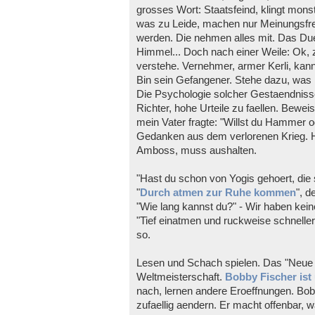
grosses Wort: Staatsfeind, klingt mons
was zu Leide, machen nur Meinungsfreih
werden. Die nehmen alles mit. Das Du
Himmel... Doch nach einer Weile: Ok, 
verstehe. Vernehmer, armer Kerli, kan
Bin sein Gefangener. Stehe dazu, was ic
Die Psychologie solcher Gestaendnisse
Richter, hohe Urteile zu faellen. Bewei
mein Vater fragte: "Willst du Hammer 
Gedanken aus dem verlorenen Krieg. Ha
Amboss, muss aushalten.
"Hast du schon von Yogis gehoert, die s
"
Durch atmen zur Ruhe kommen
", d
"Wie lang kannst du?" - Wir haben kei
"Tief einatmen und ruckweise schneller
so.
Lesen und Schach spielen. Das "Neue 
Weltmeisterschaft.
Bobby Fischer ist
nach, lernen andere Eroeffnungen. Bob
zufaellig aendern. Er macht offenbar, wa