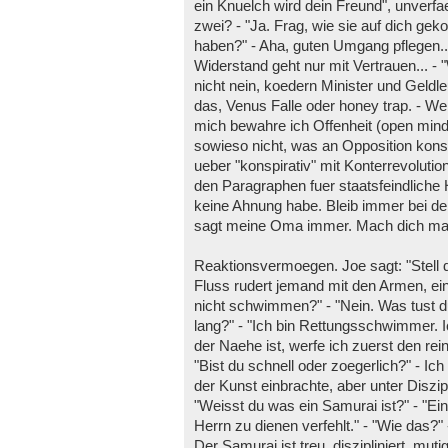
ein Knuelch wird dein Freund", unverfa
zwei? - "Ja. Frag, wie sie auf dich g
haben?" - Aha, guten Umgang pflegen... 
Widerstand geht nur mit Vertrauen... 
nicht nein, koedern Minister und Geldleu
das, Venus Falle oder honey trap. - We
mich bewahre ich Offenheit (open mind
sowieso nicht, was an Opposition konsp
ueber "konspirativ" mit Konterrevolutio
den Paragraphen fuer staatsfeindliche
keine Ahnung habe. Bleib immer bei de
sagt meine Oma immer. Mach dich mal 
Reaktionsvermoegen. Joe sagt: "Stell d
Fluss rudert jemand mit den Armen, ein 
nicht schwimmen?" - "Nein. Was tust du
lang?" - "Ich bin Rettungsschwimmer. I
der Naehe ist, werfe ich zuerst den re
"Bist du schnell oder zoegerlich?" - Ic
der Kunst einbrachte, aber unter Diszip
"Weisst du was ein Samurai ist?" - "Ein
Herrn zu dienen verfehlt." - "Wie das?
Der Samurai ist treu, diszipliniert, mut