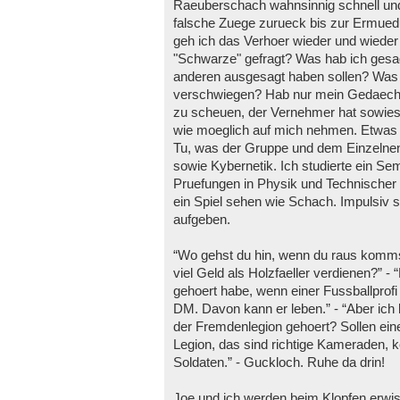
Raeuberschach wahnsinnig schnell und
falsche Zuege zurueck bis zur Ermued
geh ich das Verhoer wieder und wieder
"Schwarze" gefragt? Was hab ich gesag
anderen ausgesagt haben sollen? Was h
verschwiegen? Hab nur mein Gedaechtn
zu scheuen, der Vernehmer hat sowieso 
wie moeglich auf mich nehmen. Etwas Sp
Tu, was der Gruppe und dem Einzelnen n
sowie Kybernetik. Ich studierte ein Se
Pruefungen in Physik und Technischer
ein Spiel sehen wie Schach. Impulsiv 
aufgeben.
“Wo gehst du hin, wenn du raus kommst
viel Geld als Holzfaeller verdienen?” -
gehoert habe, wenn einer Fussballprofi 
DM. Davon kann er leben.” - “Aber ich
der Fremdenlegion gehoert? Sollen eine
Legion, das sind richtige Kameraden, k
Soldaten.” - Guckloch. Ruhe da drin!
Joe und ich werden beim Klopfen erwi