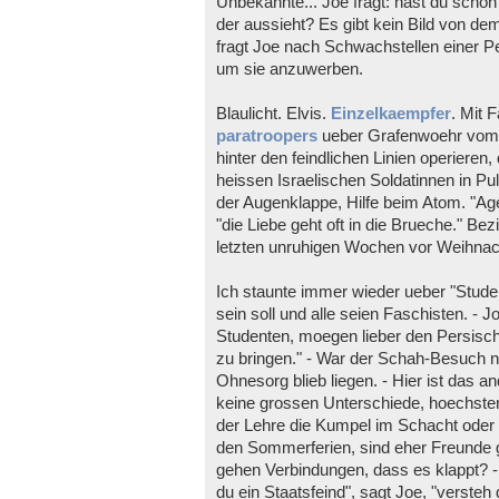
Unbekannte... Joe fragt: hast du schon
der aussieht? Es gibt kein Bild von 
fragt Joe nach Schwachstellen einer P
um sie anzuwerben.
Blaulicht. Elvis.
Einzelkaempfer
. Mit 
paratroopers
ueber Grafenwoehr vom H
hinter den feindlichen Linien operieren
heissen Israelischen Soldatinnen in P
der Augenklappe, Hilfe beim Atom. "Age
"die Liebe geht oft in die Brueche." Bezi
letzten unruhigen Wochen vor Weihnacht
Ich staunte immer wieder ueber "Stude
sein soll und alle seien Faschisten. - J
Studenten, moegen lieber den Persisc
zu bringen." - War der Schah-Besuch n
Ohnesorg blieb liegen. - Hier ist das an
keine grossen Unterschiede, hoechstens
der Lehre die Kumpel im Schacht oder d
den Sommerferien, sind eher Freunde 
gehen Verbindungen, dass es klappt? - "
du ein Staatsfeind", sagt Joe, "versteh