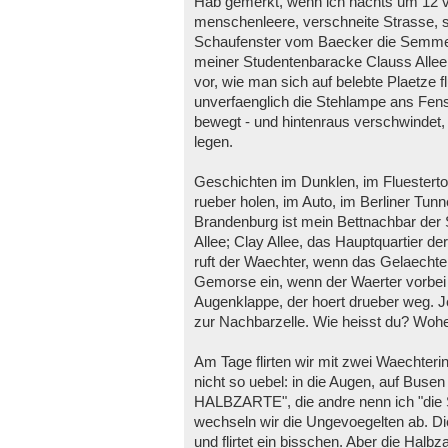
Hab gemerkt, wenn ich nachts um 12 
menschenleere, verschneite Strasse, 
Schaufenster vom Baecker die Semmeln
meiner Studentenbaracke Clauss Allee
vor, wie man sich auf belebte Plaetze 
unverfaenglich die Stehlampe ans Fens
bewegt - und hintenraus verschwindet, 
legen.
Geschichten im Dunklen, im Fluesterto
rueber holen, im Auto, im Berliner Tunn
Brandenburg ist mein Bettnachbar der 
Allee; Clay Allee, das Hauptquartier de
ruft der Waechter, wenn das Gelaechter 
Gemorse ein, wenn der Waerter vorbei 
Augenklappe, der hoert drueber weg. Je
zur Nachbarzelle. Wie heisst du? Woh
Am Tage flirten wir mit zwei Waechter
nicht so uebel: in die Augen, auf Buse
HALBZARTE", die andre nenn ich "die 
wechseln wir die Ungevoegelten ab. D
und flirtet ein bisschen. Aber die Halb