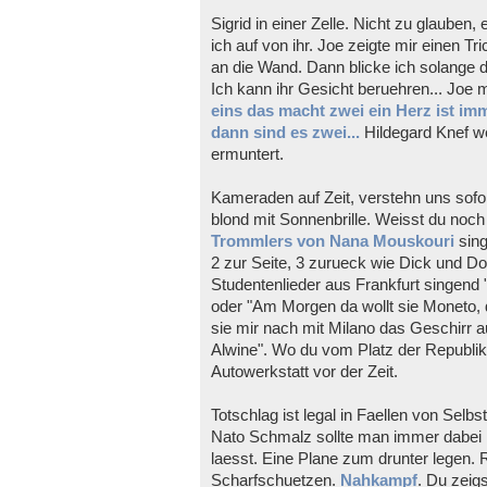
Sigrid in einer Zelle. Nicht zu glauben
ich auf von ihr. Joe zeigte mir einen Tr
an die Wand. Dann blicke ich solange dar
Ich kann ihr Gesicht beruehren... Joe m
eins das macht zwei ein Herz ist i
dann sind es zwei...
Hildegard Knef wei
ermuntert.
Kameraden auf Zeit, verstehn uns sofort
blond mit Sonnenbrille. Weisst du noch
Trommlers von Nana Mouskouri
sing
2 zur Seite, 3 zurueck wie Dick und 
Studentenlieder aus Frankfurt singend
oder "Am Morgen da wollt sie Moneto, d
sie mir nach mit Milano das Geschirr
Alwine". Wo du vom Platz der Republik
Autowerkstatt vor der Zeit.
Totschlag ist legal in Faellen von Sel
Nato Schmalz sollte man immer dabei h
laesst. Eine Plane zum drunter legen.
Scharfschuetzen.
Nahkampf
. Du zeig