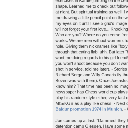
exercises in Karate jumping on the ceilin
shape. Learned me to check out follow
at night. But spiritual training as well
me drawing a little pencil point on the 
my eyes on it until I see Sigrid's ima
will not forget your first love... Knockin
Who are you? Where do you come from?
works. We are men without women charm
hole. Giving them nicknames like "fox
through that eating flab, uhh. But later
want me doing regards to his girl frien
you won't shoot because you don't want 
shot in service, told me later). - Stor
Richard Sorge and Willy Canaris fly throu
Boveri was with them). Once Joe asks
know him? That time has been no ima
newspaper has Chess world cup plays i
play his random style either, very fast
MfS/KGB as a play like chess. - Next 
Baldur promotion 1974 in Munich
. -
Joe comes up at last: "Dammed, they kn
detention camp Giessen. Have some mol