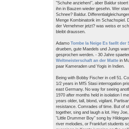
"Schuhe anziehen!", aber Baldur stoert d
ihn in Bauzen wieder gesehn. Wer sta
Schnee? Baldur. Differentialgleichungen
Menge Kombinatorik im Schachspiel. 
der Vernehmer jetzt? was weiss er sch
bleibt draussen.
Adamo
Tombe la Neige Es faellt der
drueben, gute Maedels und Jungs warn d
gesprochen werden. - 30 Jahre spaeter
Weltmeisterschaft an der Matte
in Mu
paar Kameraden und Yogis in Indien.
Being with Bobby Fischer in cell 51. Col
1/2 years in MfS Stasi interrogation p
east Germany. No way for seeing anothe
1970 after months held in isolation I me
years older, tall, blond, vigilant. Part
resistance. Comrades of time. But of s
together, sing and laugh a lot. Hey Joe, 
"Little Drummer Boy" song by Hildegard
river melodies, or Frankfurt students