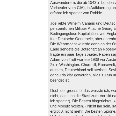
Auswanderern, die ab 1943 in London v
Vorlaeufer vom CIA), in Aufklaerung u
erfahre ich spaeter von Robbie.
Joe liebte Wilhelm Canaris und Deutsc
persoenlichen Militaer Attaché Georg Ea
Bedingungslose Kapitulation, wie Engl
fuer Deutsche Generaele, aber ehrenhaf
Die Wehrmacht wuerde dann an der Os
Earle sendete die Botschaft an Rooseve
fragte ein paar Tage spaeter, Papen sa
Adam von Trott wartete 1939 vor Ausbr
2x in Washington. Churchill, Roosevelt,
aussen, Deutschland soll sterben. Sovie
genau da klar geworden, alles zu tun un
beendet ist.
Doch der groesste, das wusste ich, w
nicht, dass ihn die Stasi zum Vorbild n
ich spaeter). Die Besten hingerichtet, k
und Moeglichkeiten. - Nicht lau sein, 
ergibt 0, nicht mehr. Die besten Spione