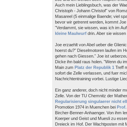
Auch mein Lieblingsbuch, was der Wae
Christoph - Johann Christof" von Roma
Masareel (5 einmalige Baende; viel sp
bevor wir getrennt werden, kommt Joe
"Verdammt, sie wissen, was ich im Auf
kleine Maulwurf
drin. Aber sie wissen 
Joe erzaehlt von Abel ueber die Glien
hoerst du?" Dieselmotoren laufen im H
gehen nach Giessen." Joe ist ueberzeu
Dicke ihn bald raus holen. "Wenn du 
Main zum
Platz der Republik 1
Treff 
sofort die Zelle verlassen, und fuer m
Nachrichtentraining vorbei. Lustige Lie
Ein ganz anderer, doch nicht minder 
Zelle. Von der TU Chemnitz der Mathe
Regularisierung singulaerer nicht el
Promotion 1974 in Muenchen bei
Prof.
Bircher-Benner-Anhaenger. Von ihm ler
Koerper und Geist und Muesli zu essen
Dreieck im Hof. Der Wachtposten mit 