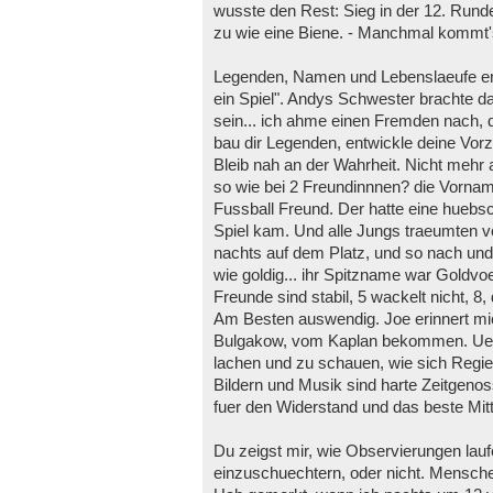
wusste den Rest: Sieg in der 12. Runde.
zu wie eine Biene. - Manchmal kommt'
Legenden, Namen und Lebenslaeufe ers
ein Spiel". Andys Schwester brachte d
sein... ich ahme einen Fremden nach, d
bau dir Legenden, entwickle deine Vorz
Bleib nah an der Wahrheit. Nicht mehr a
so wie bei 2 Freundinnnen? die Vornam
Fussball Freund. Der hatte eine huebs
Spiel kam. Und alle Jungs traeumten 
nachts auf dem Platz, und so nach und
wie goldig... ihr Spitzname war Goldvoe
Freunde sind stabil, 5 wackelt nicht, 8,
Am Besten auswendig. Joe erinnert mic
Bulgakow, vom Kaplan bekommen. Ueber 
lachen und zu schauen, wie sich Regie
Bildern und Musik sind harte Zeitgeno
fuer den Widerstand und das beste Mitt
Du zeigst mir, wie Observierungen lau
einzuschuechtern, oder nicht. Mensch