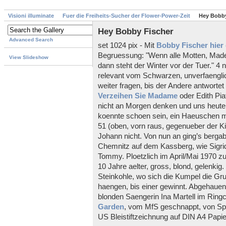
Visioni illuminate
Fuer die Freiheits-Sucher der Flower-Power-Zeit
Hey Bobby
Hey Bobby Fischer
Advanced Search
set 1024 pix - Mit
Bobby Fischer hier
Begruessung: "Wenn alle Motten, Made
View Slideshow
dann steht der Winter vor der Tuer." 4 n
relevant vom Schwarzen, unverfaengli
weiter fragen, bis der Andere antwortet
Verzeihen Sie Madame
oder Edith Pi
nicht an Morgen denken und uns heute
koennte schoen sein, ein Haeuschen mi
51 (oben, vorn raus, gegenueber der K
Johann nicht. Von nun an ging’s bergab…
Chemnitz auf dem Kassberg, wie Sigrid,
Tommy. Ploetzlich im April/Mai 1970 zu
10 Jahre aelter, gross, blond, gelenkig.
Steinkohle, wo sich die Kumpel die 
haengen, bis einer gewinnt. Abgehauen
blonden Saengerin Ina Martell im Ringca
Garden
, vom MfS geschnappt, von Spi
US Bleistiftzeichnung auf DIN A4 Papie