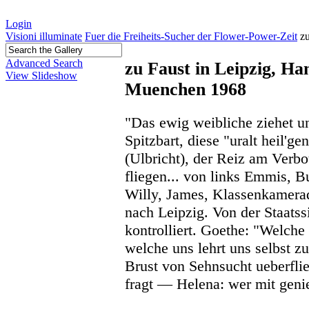
Login
Visioni illuminate
Fuer die Freiheits-Sucher der Flower-Power-Zeit
z
Advanced Search
zu Faust in Leipzig, Ha
View Slideshow
Muenchen 1968
"Das ewig weibliche ziehet un
Spitzbart, diese "uralt heil'g
(Ulbricht), der Reiz am Verb
fliegen... von links Emmis, B
Willy, James, Klassenkamera
nach Leipzig. Von der Staatss
kontrolliert. Goethe: "Welche
welche uns lehrt uns selbst z
Brust von Sehnsucht ueberflie
fragt — Helena: wer mit genie