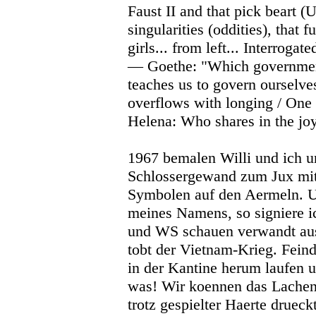
Faust II and that pick beart (U
singularities (oddities), that f
girls... from left... Interrogat
— Goethe: "Which government
teaches us to govern ourselve
overflows with longing / On
Helena: Who shares in the joy
1967 bemalen Willi und ich u
Schlossergewand zum Jux mi
Symbolen auf den Aermeln. U
meines Namens, so signiere i
und WS schauen verwandt aus.
tobt der Vietnam-Krieg. Feind
in der Kantine herum laufen 
was! Wir koennen das Lache
trotz gespielter Haerte drueck