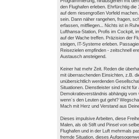
Programmierung, hinausgehen mit dem Z
den Flughafen erleben. Ehrfürchtig die
auf dem riesengroßen Vorfeld machen.
sein. Dann näher rangehen, fragen, s
erfassen, mitfliegen... Nichts ist in R
Lufthansa-Station, Profis im Cockpit, 
auf der Wache treffen. Präzision der F
steigen, IT-Systeme erleben. Passagi
Reisezielen empfinden - zeitschnell er
Austausch ansteigend.
Keiner hat mehr Zeit. Reden die überh
mit überraschenden Einsichten, z.B. die 
unübersichtlich werdenden Gesellschaft
Situationen. Dienstleister sind nicht für 
Demokratieverständnis abhängig vom Ge
wenn´s den Leuten gut geht? Wegschau
Mach mit Herz und Verstand aus Deine
Dieses impulsive Arbeiten, diese Frei
Malen, als ob Stift und Pinsel von selb
Flughafen und in der Luft mehrmals pas
fremde Situation, dieses Aufgesogenwerd