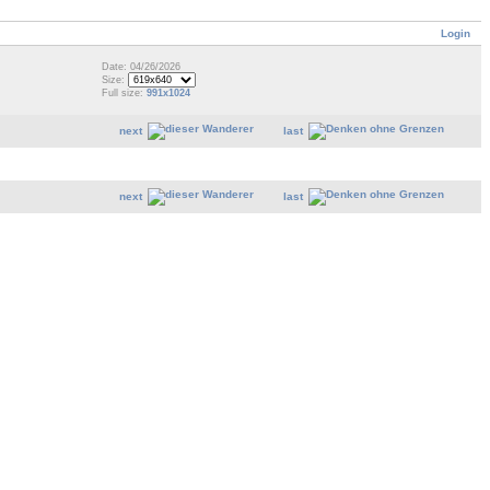
Login
Date: 04/26/2026
Size:
Full size:
991x1024
next
last
next
last