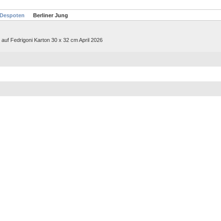
 Despoten
Berliner Jung
auf Fedrigoni Karton 30 x 32 cm April 2026