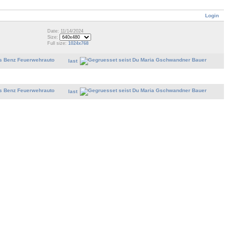
Login
Date: 11/14/2024
Size:
Full size:
1024x768
last
last