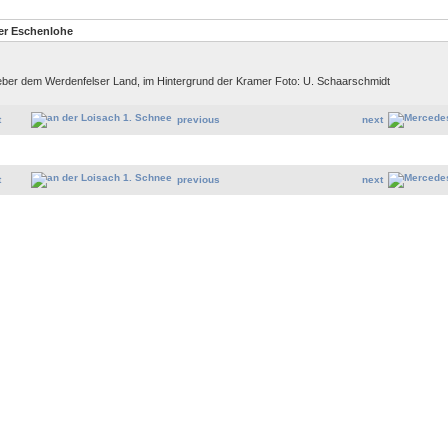
er Eschenlohe
ber dem Werdenfelser Land, im Hintergrund der Kramer Foto: U. Schaarschmidt
t
previous
next
t
previous
next