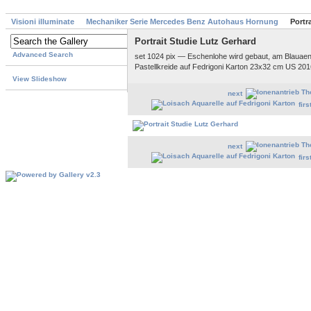
Visioni illuminate
Mechaniker Serie Mercedes Benz Autohaus Hornung
Portr
Portrait Studie Lutz Gerhard
Advanced Search
set 1024 pix — Eschenlohe wird gebaut, am Blauae
Pastellkreide auf Fedrigoni Karton 23x32 cm US 201
View Slideshow
next
firs
next
firs