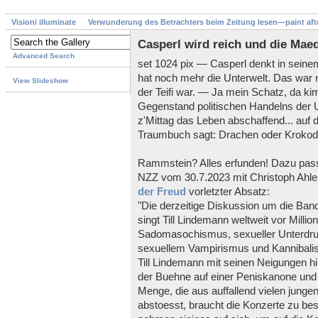
Visioni illuminate
Verwunderung des Betrachters beim Zeitung lesen—paint aft
Casperl wird reich und die Mae
Advanced Search
set 1024 pix — Casperl denkt in seinem 
hat noch mehr die Unterwelt. Das war n
View Slideshow
der Teifi war. — Ja mein Schatz, da ki
Gegenstand politischen Handelns der U
z'Mittag das Leben abschaffend... auf 
Traumbuch sagt: Drachen oder Krokodi
Rammstein? Alles erfunden! Dazu passt
NZZ vom 30.7.2023 mit Christoph Ahl
der Freud
vorletzter Absatz:
"Die derzeitige Diskussion um die Ba
singt Till Lindemann weltweit vor Millio
Sadomasochismus, sexueller Unterdru
sexuellem Vampirismus und Kannibalis
Till Lindemann mit seinen Neigungen hin
der Buehne auf einer Peniskanone und
Menge, die aus auffallend vielen jung
abstoesst, braucht die Konzerte zu bes