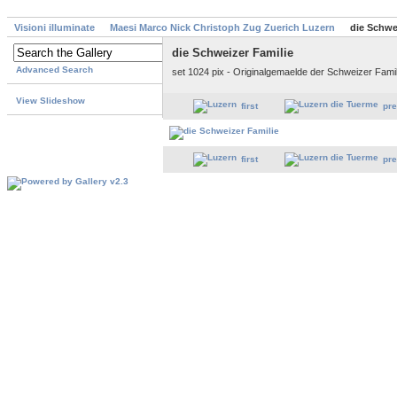
Visioni illuminate
Maesi Marco Nick Christoph Zug Zuerich Luzern
die Schwe
die Schweizer Familie
Advanced Search
set 1024 pix - Originalgemaelde der Schweizer Famil
View Slideshow
first
pr
first
pr