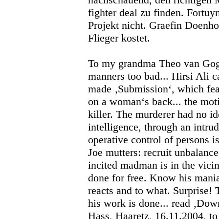
fighter deal zu finden. Fortuyn
Projekt nicht. Graefin Doenho
Flieger kostet.
To my grandma Theo van Gogh
manners too bad... Hirsi Ali 
made ‚Submission‘, which fea
on a woman‘s back... the motiv
killer. The murderer had no i
intelligence, through an intrud
operative control of persons i
Joe mutters: recruit unbalanced
incited madman is in the vicini
done for free. Know his mani
reacts and to what. Surprise!
his work is done... read ‚Do
Hass, Haaretz, 16.11.2004, t