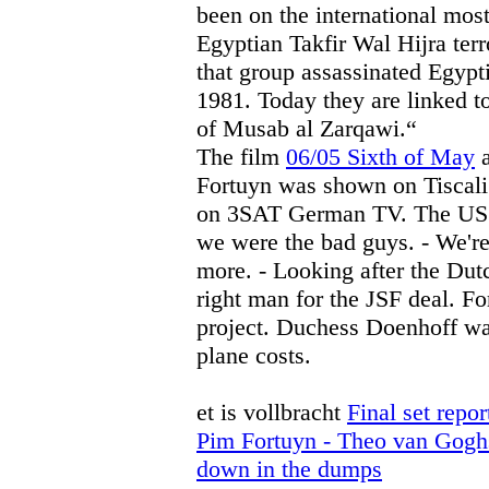
been on the international mos
Egyptian Takfir Wal Hijra ter
that group assassinated Egypt
1981. Today they are linked t
of Musab al Zarqawi.“
The film
06/05 Sixth of May
a
Fortuyn was shown on Tiscali
on 3SAT German TV. The US Co
we were the bad guys. - We'r
more. - Looking after the Dut
right man for the JSF deal. Fo
project. Duchess Doenhoff w
plane costs.
et is vollbracht
Final set repor
Pim Fortuyn - Theo van Gogh
down in the dumps