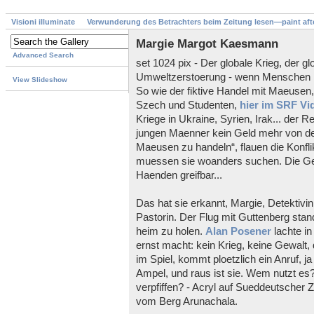
Visioni illuminate
Verwunderung des Betrachters beim Zeitung lesen—paint aft
Margie Margot Kaesmann
Advanced Search
set 1024 pix - Der globale Krieg, der gl
Umweltzerstoerung - wenn Menschen i
View Slideshow
So wie der fiktive Handel mit Maeusen
Szech und Studenten,
hier im SRF Vi
Kriege in Ukraine, Syrien, Irak... der
jungen Maenner kein Geld mehr von d
Maeusen zu handeln“, flauen die Konfl
muessen sie woanders suchen. Die Gel
Haenden greifbar...
Das hat sie erkannt, Margie, Detektivi
Pastorin. Der Flug mit Guttenberg sta
heim zu holen.
Alan Posener
lachte i
ernst macht: kein Krieg, keine Gewalt,
im Spiel, kommt ploetzlich ein Anruf, j
Ampel, und raus ist sie. Wem nutzt es?
verpfiffen? - Acryl auf Sueddeutscher 
vom Berg Arunachala.