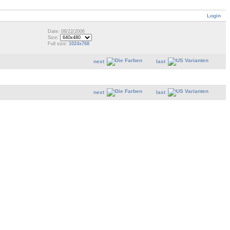
Login
Date: 08/22/2006
Size:
Full size:
1024x768
next
last
next
last