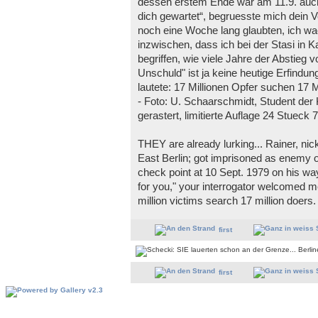
dessen erstem Ende war am 11.9. auch d
dich gewartet“, begruesste mich dein 
noch eine Woche lang glaubten, ich wa
inzwischen, dass ich bei der Stasi in K
begriffen, wie viele Jahre der Abstieg
Unschuld" ist ja keine heutige Erfindu
lautete: 17 Millionen Opfer suchen 17 M
- Foto: U. Schaarschmidt, Student der
gerastert, limitierte Auflage 24 Stueck
THEY are already lurking... Rainer, 
East Berlin; got imprisoned as enemy o
check point at 10 Sept. 1979 on his way
for you," your interrogator welcomed me. 
million victims search 17 million doers.
first
first