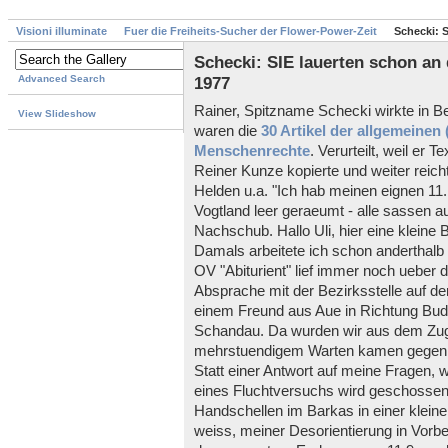
Visioni illuminate
Fuer die Freiheits-Sucher der Flower-Power-Zeit
Schecki: S
Schecki: SIE lauerten schon an 
Advanced Search
1977
Rainer, Spitzname Schecki wirkte in Be
View Slideshow
waren die
30 Artikel der allgemeinen 
Menschenrechte
. Verurteilt, weil er T
Reiner Kunze kopierte und weiter reich
Helden u.a. "Ich hab meinen eignen 11.
Vogtland leer geraeumt - alle sassen 
Nachschub. Hallo Uli, hier eine kleine
Damals arbeitete ich schon anderthalb 
OV "Abiturient" lief immer noch ueber di
Absprache mit der Bezirksstelle auf d
einem Freund aus Aue in Richtung Bud
Schandau. Da wurden wir aus dem Zug
mehrstuendigem Warten kamen gegen 1
Statt einer Antwort auf meine Fragen, w
eines Fluchtversuchs wird geschossen!
Handschellen im Barkas in einer kleine
weiss, meiner Desorientierung in Vorb