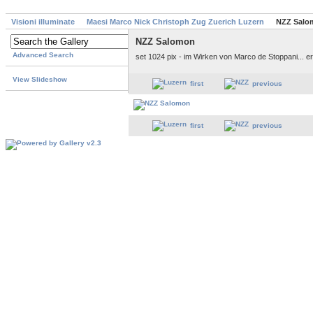
Visioni illuminate
Maesi Marco Nick Christoph Zug Zuerich Luzern
NZZ Salo
NZZ Salomon
Advanced Search
set 1024 pix - im Wirken von Marco de Stoppani... e
View Slideshow
first
previous
first
previous