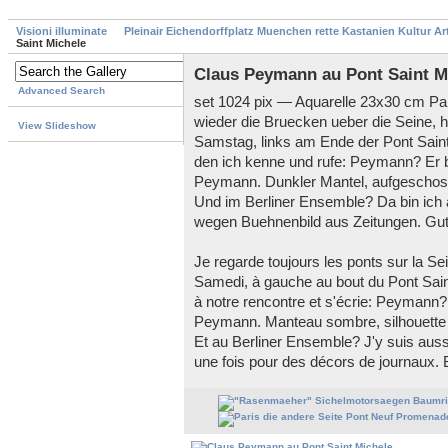
Visioni illuminate
Pleinair Eichendorffplatz Muenchen rette Kastanien Kultur A
Saint Michele
Claus Peymann au Pont Saint M
Advanced Search
set 1024 pix — Aquarelle 23x30 cm Pari
wieder die Bruecken ueber die Seine, h
View Slideshow
Samstag, links am Ende der Pont Sain
den ich kenne und rufe: Peymann? Er bl
Peymann. Dunkler Mantel, aufgeschoss
Und im Berliner Ensemble? Da bin ic
wegen Buehnenbild aus Zeitungen. Gut
Je regarde toujours les ponts sur la Se
Samedi, à gauche au bout du Pont Sain
à notre rencontre et s'écrie: Peymann? I
Peymann. Manteau sombre, silhouette bo
Et au Berliner Ensemble? J'y suis au
une fois pour des décors de journaux.