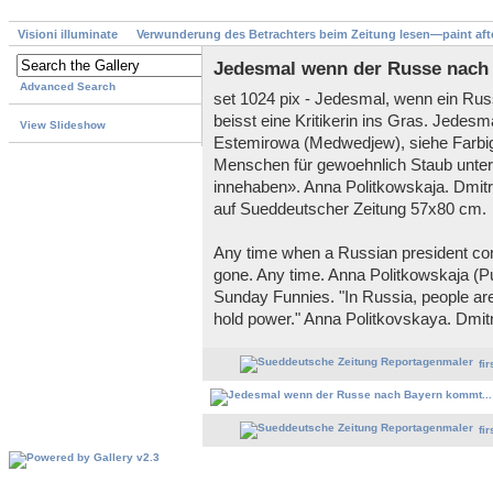
Visioni illuminate
Verwunderung des Betrachters beim Zeitung lesen—paint aft
Jedesmal wenn der Russe nach
Advanced Search
set 1024 pix - Jedesmal, wenn ein Ru
beisst eine Kritikerin ins Gras. Jedesm
View Slideshow
Estemirowa (Medwedjew), siehe Farbig
Menschen für gewoehnlich Staub unter
innehaben». Anna Politkowskaja. Dmitri
auf Sueddeutscher Zeitung 57x80 cm.
Any time when a Russian president come
gone. Any time. Anna Politkowskaja (
Sunday Funnies. "In Russia, people are
hold power." Anna Politkovskaya. Dmitr
fir
fir